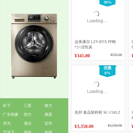
38%
达美康尔 LZY-BTX PP棉
*2+活性炭
¥555.00
¥345.00
优惠
6%
松下
三星
格力
兆邦 食品留样柜 SC-158LZ
广东裕豪
得力
康星
华为
海尔
宏华
¥3,550.00
¥3,350.00
艾迪卫
美的
热丽