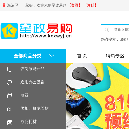
海淀区
您好，欢迎来到星政易购
【登录】
【注册】
热点搜索：
联想
全部商品分类
首 页
特惠专区
强制节能产品
通用办公设备
电器
照相、摄像器材
办公耗材