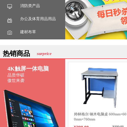
消防类产品
办公及体育用品用品
建材布草
热销商品
surprice
4K触屏一体电脑
品质华硕
傲世来袭
帅林格尔 钢木电脑桌 600mm×60
0mm×760mm
¥390.00