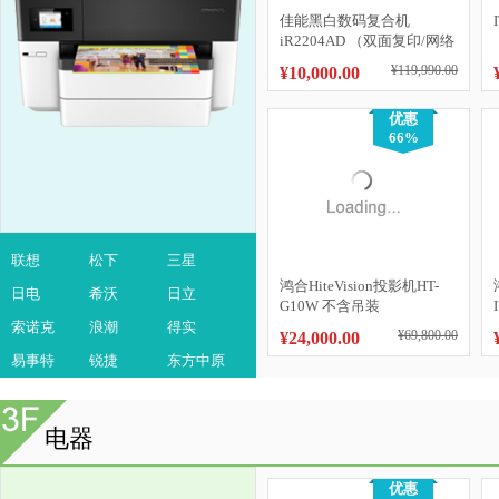
佳能黑白数码复合机
iR2204AD （双面复印/网络
无...
¥119,990.00
¥10,000.00
优惠
66%
联想
松下
三星
鸿合HiteVision投影机HT-
日电
希沃
日立
G10W 不含吊装
索诺克
浪潮
得实
¥69,800.00
¥24,000.00
易事特
锐捷
东方中原
电器
优惠