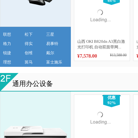
44%
联想
松下
三星
山西 OKI B820dn A3黑白激
格力
得实
易事特
光打印机 自动双面带网...
锐捷
创维
戴尔
¥13,588.00
¥7,578.00
理想
斑马
富士施乐
通用办公设备
优惠
92%