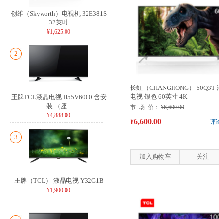
创维（Skyworth）电视机 32E381S
32英吋
¥1,625.00
2
长虹（CHANGHONG） 60Q3T
电视 银色 60英寸 4K
王牌TCL液晶电视 H55V6000 含安
装 （座...
市 场 价：
¥6,600.00
¥4,888.00
¥6,600.00
评
3
加入购物车
关注
王牌（TCL） 液晶电视 Y32G1B
¥1,900.00