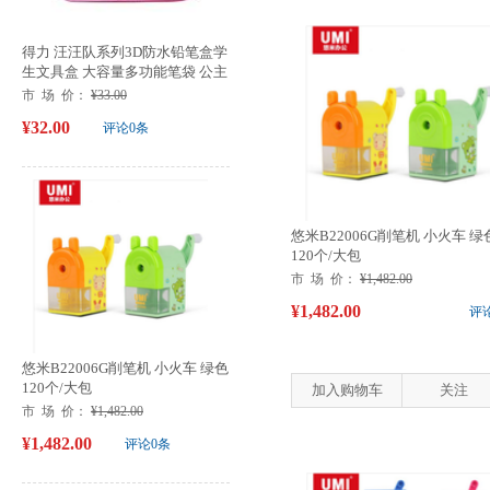
得力 汪汪队系列3D防水铅笔盒学
生文具盒 大容量多功能笔袋 公主
粉70853
市 场 价：
¥33.00
¥32.00
评论0条
悠米B22006G削笔机 小火车 绿
120个/大包
市 场 价：
¥1,482.00
¥1,482.00
评
悠米B22006G削笔机 小火车 绿色
120个/大包
加入购物车
关注
市 场 价：
¥1,482.00
¥1,482.00
评论0条