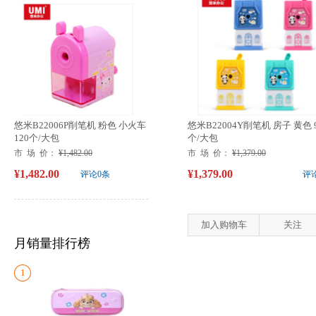
悠米B22006P削笔机 粉色 小火车
悠米B22004Y削笔机 房子 黄色 
120个/大包
个/大包
市 场 价：
¥1,482.00
市 场 价：
¥1,379.00
¥1,482.00
¥1,379.00
评论0条
评
加入购物车
关注
月销量排行榜
1