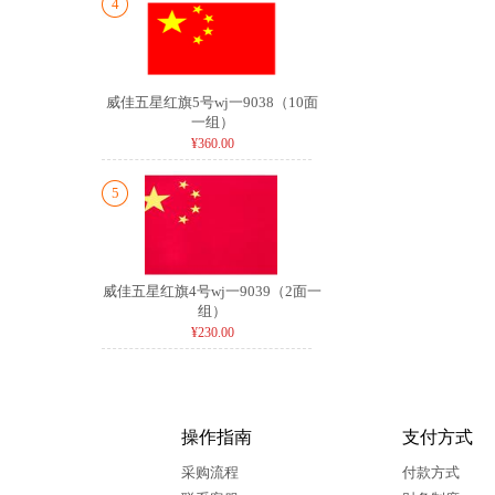
4
威佳五星红旗5号wj一9038（10面
一组）
¥360.00
5
威佳五星红旗4号wj一9039（2面一
组）
¥230.00
操作指南
支付方式
采购流程
付款方式