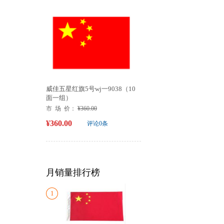
威佳五星红旗5号wj一9038（10
面一组）
市 场 价：
¥360.00
¥360.00
评论0条
月销量排行榜
1