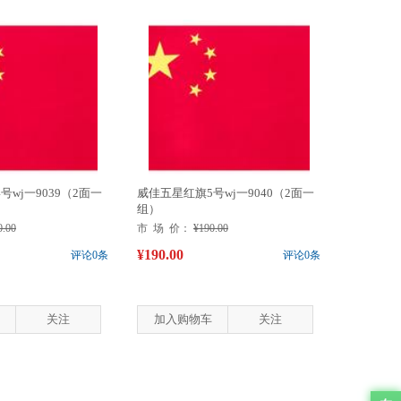
wj一9039（2面一
威佳五星红旗5号wj一9040（2面一
组）
0.00
市 场 价：
¥190.00
¥190.00
评论0条
评论0条
关注
加入购物车
关注