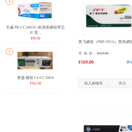
4
天威 PR-CC388AG 标准装硒鼓带芯
片 黑 ...
¥99.00
普飞硒鼓（PHP-505A）黑色硒
5
市 场 价：
¥169.00
¥169.00
评
莱盛 硒鼓 LS-CC388A
加入购物车
关注
¥162.00