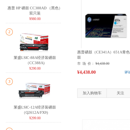
惠普 HP 硒鼓 CC388AD （黑色）
双只装
¥980.00
2
惠普硒鼓（CE341A）651A青
鼓
莱盛LSIC-88A经济装硒鼓
（CC388A)
市 场 价：
¥4,438.00
¥290.00
¥4,438.00
评
3
加入购物车
关注
莱盛LSIC-12A经济装硒鼓
（Q2612A/FX9)
¥299.00