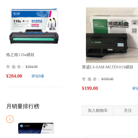
格之格110a硒鼓
市 场 价：
¥204.00
莱盛LS-SAM-MLTD101S硒鼓
¥204.00
评论0条
市 场 价：
¥199.00
¥199.00
评
月销量排行榜
加入购物车
关注
1