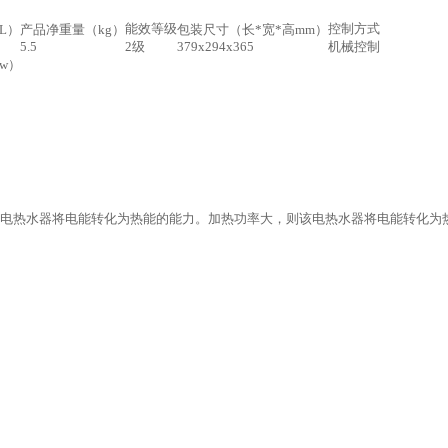
能效等级
控制方式
L）
产品净重量（kg）
包装尺寸（长*宽*高mm）
5.5
2级
379x294x365
机械控制
w）
电热水器将电能转化为热能的能力。加热功率大，则该电热水器将电能转化为