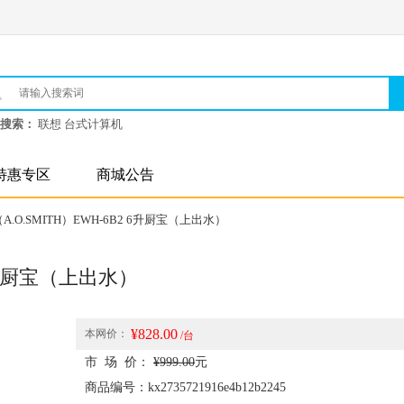
搜索：
联想 台式计算机
特惠专区
商城公告
A.O.SMITH）EWH-6B2 6升厨宝（上出水）
 6升厨宝（上出水）
¥828.00
本网价：
/台
市 场 价：
¥999.00
元
商品编号：kx2735721916e4b12b2245