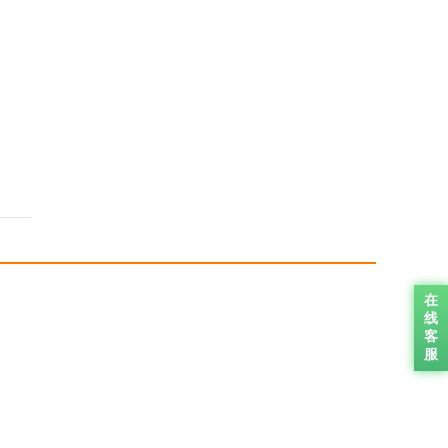
务
在
线
客
服