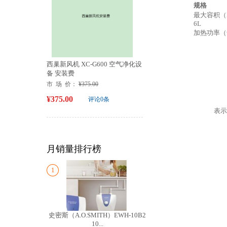
规格
最大容积（
6L
加热功率（
西巢新风机 XC-G600 空气净化设
备 安装费
市 场 价：
¥375.00
¥375.00
评论0条
表示
月销量排行榜
1
史密斯（A.O.SMITH）EWH-10B2
10...