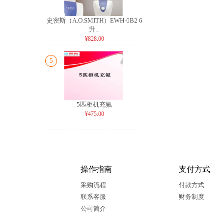
史密斯（A.O.SMITH）EWH-6B2 6
升...
¥828.00
5
5匹柜机充氟
¥475.00
操作指南
支付方式
采购流程
付款方式
联系客服
财务制度
公司简介