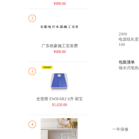
¥999.00
2
2000
电源线长度
100
广东裕豪施工安装费
¥600.00
包装清单
储水式电热
3
史密斯 EWH-6B2 6升 厨宝
¥1,020.00
4
一年保修