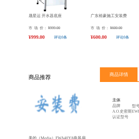
晟星运 开水器底座
广东裕豪施工安装费
市 场 价：
¥999.00
市 场 价：
¥600.00
¥999.00
¥600.00
评论0条
评论0条
商品详情
商品推荐
主体
品牌
型
A.O.史密斯
EW
认证型号
美的（Media）FWA40YA电风扇