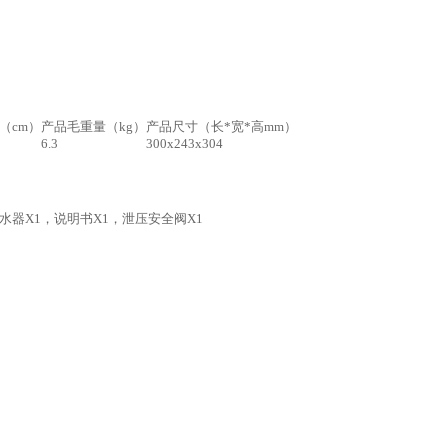
（cm）
产品毛重量（kg）
产品尺寸（长*宽*高mm）
6.3
300x243x304
水器X1，说明书X1，泄压安全阀X1